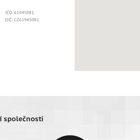
IČO: 61945081
DIČ: CZ61945081
í společnosti