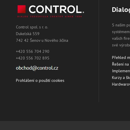
Dialo
S naším p
Control spol. s r. o.
systémem 
Dukelská 559
vašich fir
742 42 Šenov u Nového Jičína
své výrob
+420 556 704 290
Přehled 
+420 556 702 895
Řešení na
Implement
Kurzy a šk
Prohlášení o použití cookies
Hardwarov