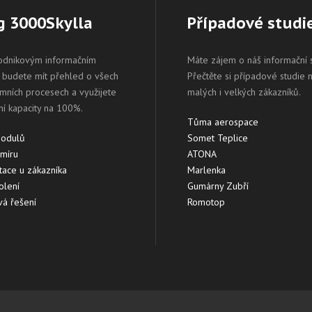
g 3000Skylla
Případové studi
odnikovým informačním
Máte zájem o náš informační
budete mít přehled o všech
Přečtěte si případové studie 
emních procesech a využijete
malých i velkých zákazníků.
ní kapacity na 100%.
Tůma aerospace
modulů
Somet Teplice
 míru
ATONA
ace u zákazníka
Marlenka
olení
Gumárny Zubří
á řešení
Romotop