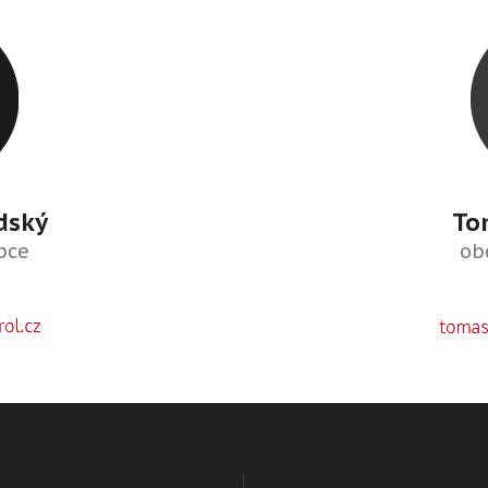
dský
To
pce
ob