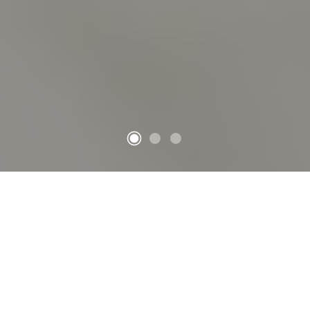
Nejpropracovanější
informační
systém pro