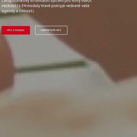
Celopodnikový informační systém pro firmy všech
velikostí s 34 moduly hravě pokryje veškeré vaše
agendy a činnosti.
VÍCE O DIALOGU
KONTAKTUJTE NÁS